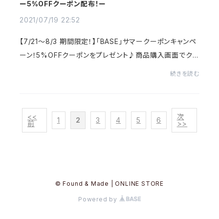
ー5%OFFクーポン配布！ー
2021/07/19 22:52
【7/21～8/3 期間限定！】「BASE」サマークーポンキャンペ
ーン！5%OFFクーポンをプレゼント♪商品購入画面でク
ーポンコード≪0721summer≫を入力して下さい。新作や
続きを読む
人気商品にもご利用いただけますので、ぜひFound &...
<<
次
1
2
3
4
5
6
前
>>
© Found & Made | ONLINE STORE
Powered by